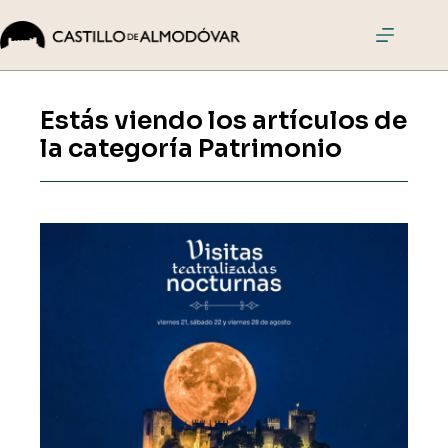
Saltar
al
contenido
El
Castillo
Estás viendo los artículos de
Visitas
la categoría
Patrimonio
Actividades
Eventos
Cómo
llegar
Comprar
entradas