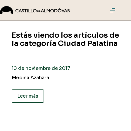
Saltar
al
contenido
El
Castillo
Estás viendo los artículos de
Visitas
la categoría
Ciudad Palatina
Actividades
Eventos
Cómo
10 de noviembre de 2017
llegar
Medina Azahara
Comprar
entradas
Leer más