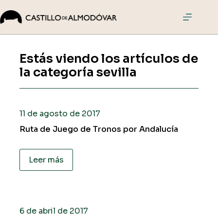
Saltar
al
contenido
El
Castillo
Estás viendo los artículos de
Visitas
la categoría
sevilla
Actividades
Eventos
Cómo
11 de agosto de 2017
llegar
Ruta de Juego de Tronos por Andalucía
Comprar
entradas
Leer más
6 de abril de 2017