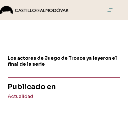
Saltar
al
contenido
El
Castillo
Visitas
Actividades
Eventos
Los actores de Juego de Tronos ya leyeron el
Cómo
final de la serie
llegar
Comprar
Publicado en
entradas
Actualidad