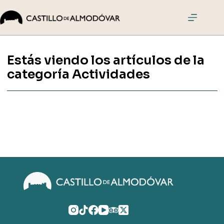
Saltar
al
contenido
El
Castillo
Estás viendo los artículos de la
Visitas
categoría
Actividades
Actividades
Eventos
Cómo
llegar
Comprar
entradas