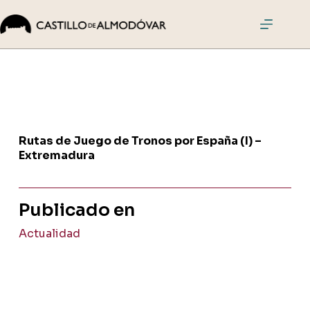
Saltar
al
contenido
El
Castillo
Visitas
Actividades
Eventos
Rutas de Juego de Tronos por España (I) –
Cómo
Extremadura
llegar
Comprar
Publicado en
entradas
Actualidad