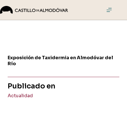
Saltar
al
contenido
El
Castillo
Visitas
Actividades
Eventos
Exposición de Taxidermia en Almodóvar del
Cómo
Río
llegar
Comprar
Publicado en
entradas
Actualidad