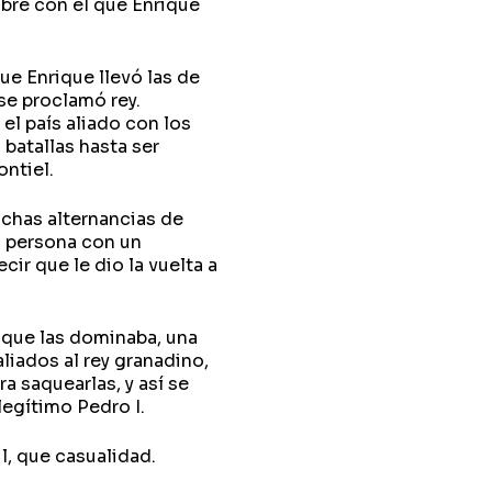
bre con el que Enrique
ue Enrique llevó las de
 se proclamó rey.
l país aliado con los
batallas hasta ser
ontiel.
muchas alternancias de
a persona con un
ir que le dio la vuelta a
ique las dominaba, una
aliados al rey granadino,
a saquearlas, y así se
legítimo Pedro I.
l, que casualidad.