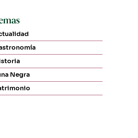
emas
ctualidad
astronomía
istoria
una Negra
atrimonio