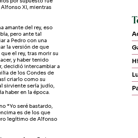
dios por supuesto fue
 Alfonso XI, mientras
T
na amante del rey, eso
A
ía, pero ante tal
iar a Pedro con una
G
ar la versión de que
 que el rey, tras morir su
acer, y haber tenido
H
, decidió intercambiar a
amilia de los Condes de
L
así criarlo como su
l sirviente sería judío,
P
a haber en la época.
mo “Yo seré bastardo,
 encima es de los que
ero legítimo de Alfonso