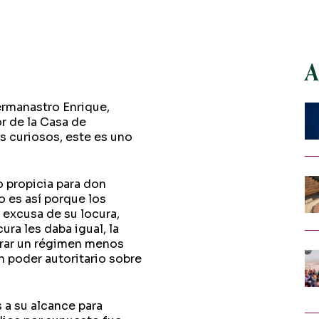
A
ermanastro Enrique,
or de la Casa de
s curiosos, este es uno
 propicia para don
o es así porque los
 excusa de su locura,
ura les daba igual, la
urar un régimen menos
n poder autoritario sobre
 a su alcance para