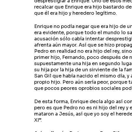
desprestigiar a Enrique. Uno de esos me
recalcar que Enrique era hijo bastardo de
que él era hijo y heredero legítimo.
Enrique no podía negar que era hijo de u
era evidente, porque todo el mundo lo sab
acusación sólo cabía intentar desprestig
afrenta aún mayor. Así que se hizo propag
Pedro en realidad no era hijo del rey, sino
primer hijo, Fernando, poco después de n
supuestamente una hija en segundo lugar
su hija por la hija de un sirviente de la f
San Gil que había nacido el mismo día, y 
propio hijo. Pero aún sería peor, porque ta
que pocos peores oprobios sociales podí
De esta forma, Enrique decía algo así co
pero es que Pedro no es ni hijo del rey y
mataron a Jesús, así que yo soy el hered
XI”.